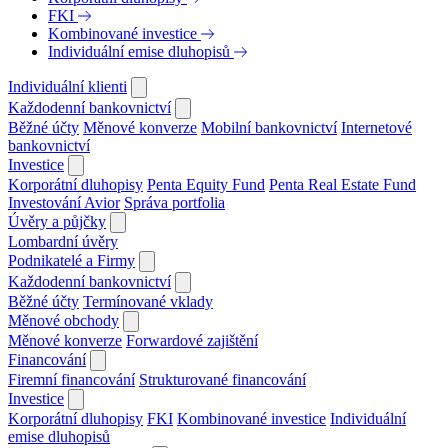
FKI
Kombinované investice
Individuální emise dluhopisů
Individuální klienti
Každodenní bankovnictví
Běžné účty
Měnové konverze
Mobilní bankovnictví
Internetové
bankovnictví
Investice
Korporátní dluhopisy
Penta Equity Fund
Penta Real Estate Fund
Investování Avior
Správa portfolia
Úvěry a půjčky
Lombardní úvěry
Podnikatelé a Firmy
Každodenní bankovnictví
Běžné účty
Termínované vklady
Měnové obchody
Měnové konverze
Forwardové zajištění
Financování
Firemní financování
Strukturované financování
Investice
Korporátní dluhopisy
FKI
Kombinované investice
Individuální
emise dluhopisů