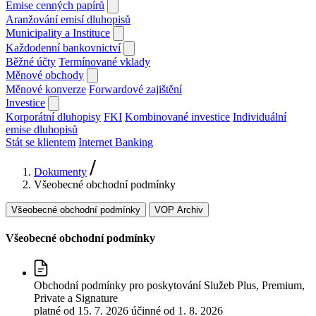
Emise cenných papírů
Aranžování emisí dluhopisů
Municipality a Instituce
Každodenní bankovnictví
Běžné účty
Termínované vklady
Měnové obchody
Měnové konverze
Forwardové zajištění
Investice
Korporátní dluhopisy
FKI
Kombinované investice
Individuální
emise dluhopisů
Stát se klientem
Internet Banking
Dokumenty
Všeobecné obchodní podmínky
Všeobecné obchodní podmínky
VOP Archiv
Všeobecné obchodní podmínky
Obchodní podmínky pro poskytování Služeb Plus, Premium,
Private a Signature
platné od 15. 7. 2026
účinné od 1. 8. 2026