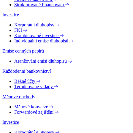
Strukturované financování
Investice
Korporátní dluhopisy
FKI
Kombinované investice
Individuální emise dluhopisů
Emise cenných papírů
Aranžování emisí dluhopisů
Každodenní bankovnictví
Běžné účty
Termínované vklady
Měnové obchody
Měnové konverze
Forwardové zajištění
Investice
Korporátní dluhopisy