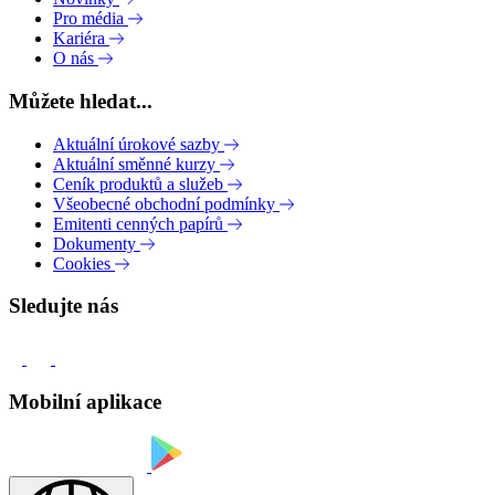
Pro média
Kariéra
O nás
Můžete hledat...
Aktuální úrokové sazby
Aktuální směnné kurzy
Ceník produktů a služeb
Všeobecné obchodní podmínky
Emitenti cenných papírů
Dokumenty
Cookies
Sledujte nás
Mobilní aplikace