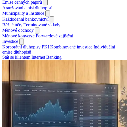
Emise cenných papírů
Aranžování emisí dluhopisů
Municipality a Instituce
Každodenní bankovnictví
Běžné účty
Termínované vklady
Měnové obchody
Měnové konverze
Forwardové zajištění
Investice
Korporátní dluhopisy
FKI
Kombinované investice
Individuální
emise dluhopisů
Stát se klientem
Internet Banking