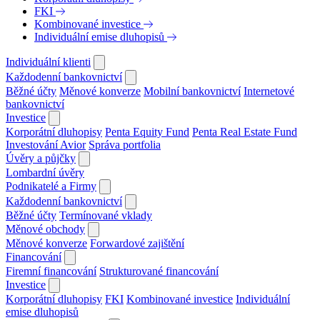
FKI
Kombinované investice
Individuální emise dluhopisů
Individuální klienti
Každodenní bankovnictví
Běžné účty
Měnové konverze
Mobilní bankovnictví
Internetové
bankovnictví
Investice
Korporátní dluhopisy
Penta Equity Fund
Penta Real Estate Fund
Investování Avior
Správa portfolia
Úvěry a půjčky
Lombardní úvěry
Podnikatelé a Firmy
Každodenní bankovnictví
Běžné účty
Termínované vklady
Měnové obchody
Měnové konverze
Forwardové zajištění
Financování
Firemní financování
Strukturované financování
Investice
Korporátní dluhopisy
FKI
Kombinované investice
Individuální
emise dluhopisů