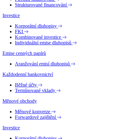
Strukturované financování
Investice
Korporátní dluhopisy
FKI
Kombinované investice
Individuální emise dluhopisů
Emise cenných papírů
Aranžování emisí dluhopisů
Každodenní bankovnictví
Běžné účty
Termínované vklady
Měnové obchody
Měnové konverze
Forwardové zajištění
Investice
Korporátní dluhopisy