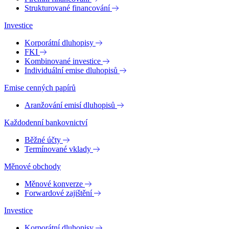
Strukturované financování
Investice
Korporátní dluhopisy
FKI
Kombinované investice
Individuální emise dluhopisů
Emise cenných papírů
Aranžování emisí dluhopisů
Každodenní bankovnictví
Běžné účty
Termínované vklady
Měnové obchody
Měnové konverze
Forwardové zajištění
Investice
Korporátní dluhopisy