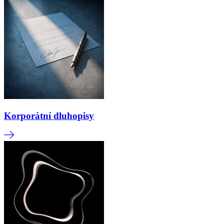
Korporátní dluhopisy