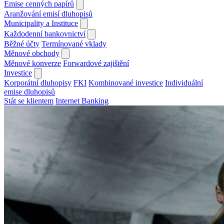
Emise cenných papírů
Aranžování emisí dluhopisů
Municipality a Instituce
Každodenní bankovnictví
Běžné účty
Termínované vklady
Měnové obchody
Měnové konverze
Forwardové zajištění
Investice
Korporátní dluhopisy
FKI
Kombinované investice
Individuální
emise dluhopisů
Stát se klientem
Internet Banking