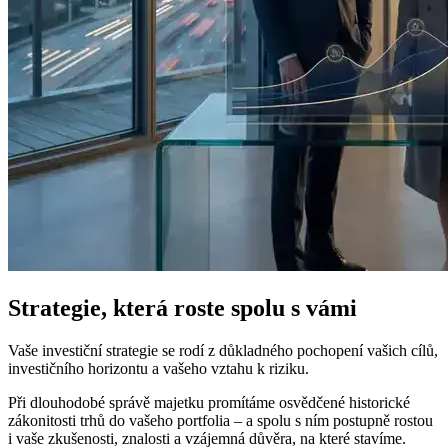
Strategie, která roste spolu s vámi
Vaše investiční strategie se rodí z důkladného pochopení vašich cílů,
investičního horizontu a vašeho vztahu k riziku.
Při dlouhodobé správě majetku promítáme osvědčené historické
zákonitosti trhů do vašeho portfolia – a spolu s ním postupně rostou
i vaše zkušenosti, znalosti a vzájemná důvěra, na které stavíme.