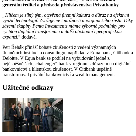
generální ředitel a předseda představenstva Privatbanky.
„Klíčem je silný tým, otevřená firemní kultura a důraz na efektivní
využití technologií. Zvažujeme i možnosti anorganického růstu. Díky
zázemí skupiny Penta Investments máme výborné podmínky pro
rychlou digitální transformaci a další obchodní i geografickou
expanzi
,“ dodává.
Petr Řehák přináší bohaté zkušenosti z vedení významných
finančních institucí a consultingu, například z Equa bank, Citibank a
Deloitte. V Equa bank se podílel na vybudování jedné z
nejúspěšnějších „challenger“ bank v regionu s důrazem na digitální
bankovnictví a klientskou zkušenost. V Citibank úspěšně
transformoval privátní bankovnictví a wealth management.
Užitečné odkazy