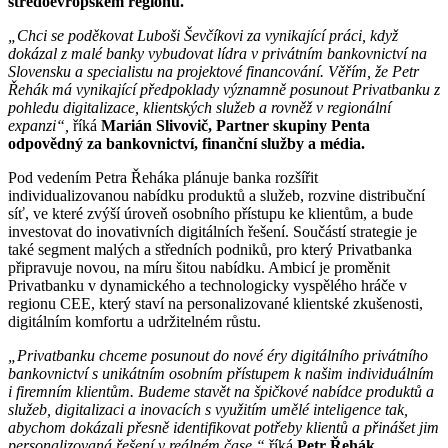
středoevropském regionu.
„Chci se poděkovat Luboši Ševčíkovi za vynikající práci, když
dokázal z malé banky vybudovat lídra v privátním bankovnictví na
Slovensku a specialistu na projektové financování. Věřím, že Petr
Řehák má vynikající předpoklady významně posunout Privatbanku z
pohledu digitalizace, klientských služeb a rovněž v regionální
expanzi“,
říká
Marián Slivovič, Partner skupiny Penta
odpovědný za bankovnictví, finanční služby a média.
Pod vedením Petra Řeháka plánuje banka rozšířit
individualizovanou nabídku produktů a služeb, rozvine distribuční
síť, ve které zvýší úroveň osobního přístupu ke klientům, a bude
investovat do inovativních digitálních řešení. Součástí strategie je
také segment malých a středních podniků, pro který Privatbanka
připravuje novou, na míru šitou nabídku. Ambicí je proměnit
Privatbanku v dynamického a technologicky vyspělého hráče v
regionu CEE, který staví na personalizované klientské zkušenosti,
digitálním komfortu a udržitelném růstu.
„Privatbanku chceme posunout do nové éry digitálního privátního
bankovnictví s unikátním osobním přístupem k našim individuálním
i firemním klientům. Budeme stavět na špičkové nabídce produktů a
služeb, digitalizaci a inovacích s využitím umělé inteligence tak,
abychom dokázali přesně identifikovat potřeby klientů a přinášet jim
personalizovaná řešení v reálném čase,“
říká
Petr Řehák,