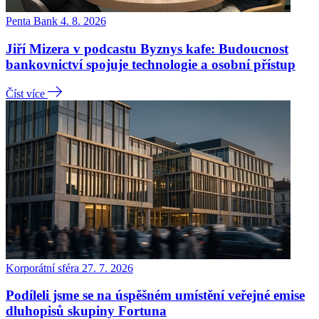
Penta Bank
4. 8. 2026
Jiří Mizera v podcastu Byznys kafe: Budoucnost
bankovnictví spojuje technologie a osobní přístup
Číst více
Korporátní sféra
27. 7. 2026
Podíleli jsme se na úspěšném umístění veřejné emise
dluhopisů skupiny Fortuna