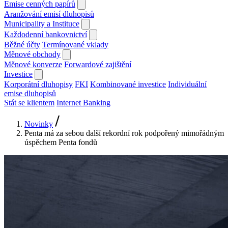
Emise cenných papírů
Aranžování emisí dluhopisů
Municipality a Instituce
Každodenní bankovnictví
Běžné účty
Termínované vklady
Měnové obchody
Měnové konverze
Forwardové zajištění
Investice
Korporátní dluhopisy
FKI
Kombinované investice
Individuální
emise dluhopisů
Stát se klientem
Internet Banking
Novinky
Penta má za sebou další rekordní rok podpořený mimořádným
úspěchem Penta fondů