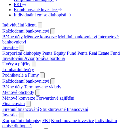
FKI
Kombinované investice
Individuální emise dluhopisů
Individuální klienti
Každodenní bankovnictví
Běžné účty
Měnové konverze
Mobilní bankovnictví
Internetové
bankovnictví
Investice
Korporátní dluhopisy
Penta Equity Fund
Penta Real Estate Fund
Investování Avior
Správa portfolia
Úvěry a půjčky
Lombardní úvěry
Podnikatelé a Firmy
Každodenní bankovnictví
Běžné účty
Termínované vklady
Měnové obchody
Měnové konverze
Forwardové zajištění
Financování
Firemní financování
Strukturované financování
Investice
Korporátní dluhopisy
FKI
Kombinované investice
Individuální
emise dluhopisů