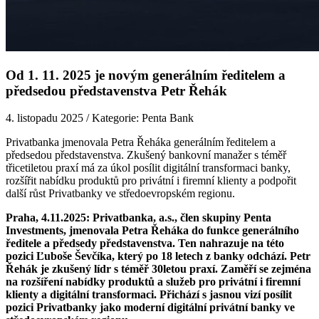
Od 1. 11. 2025 je novým generálním ředitelem a
předsedou představenstva Petr Řehák
4. listopadu 2025
/
Kategorie:
Penta Bank
Privatbanka jmenovala Petra Řeháka generálním ředitelem a
předsedou představenstva. Zkušený bankovní manažer s téměř
třicetiletou praxí má za úkol posílit digitální transformaci banky,
rozšířit nabídku produktů pro privátní i firemní klienty a podpořit
další růst Privatbanky ve středoevropském regionu.
Praha, 4.11.2025: Privatbanka, a.s., člen skupiny Penta
Investments, jmenovala Petra Řeháka do funkce generálního
ředitele a předsedy představenstva. Ten nahrazuje na této
pozici Ľuboše Ševčíka, který po 18 letech z banky odchází. Petr
Řehák je zkušený lídr s téměř 30letou praxí. Zaměří se zejména
na rozšíření nabídky produktů a služeb pro privátní i firemní
klienty a digitální transformaci. Přichází s jasnou vizí posílit
pozici Privatbanky jako moderní digitální privátní banky ve