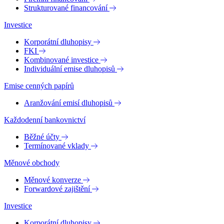
Strukturované financování
Investice
Korporátní dluhopisy
FKI
Kombinované investice
Individuální emise dluhopisů
Emise cenných papírů
Aranžování emisí dluhopisů
Každodenní bankovnictví
Běžné účty
Termínované vklady
Měnové obchody
Měnové konverze
Forwardové zajištění
Investice
Korporátní dluhopisy