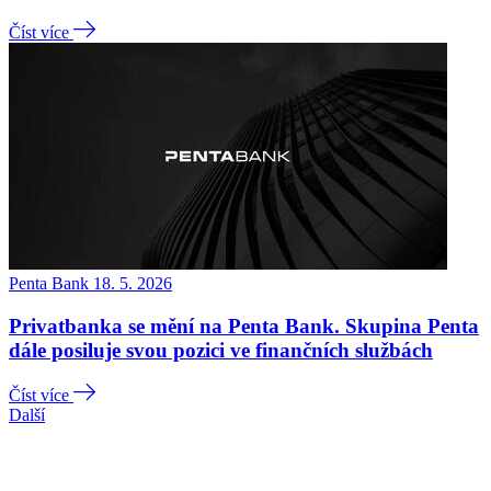
Číst více
Penta Bank
18. 5. 2026
Privatbanka se mění na Penta Bank. Skupina Penta
dále posiluje svou pozici ve finančních službách
Číst více
Další